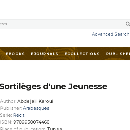
Advanced Search
EBOOKS
EJOURNALS
ECOLLECTIONS
PUBLISHE
Sortilèges d'une Jeunesse
Author:
Abdeljalil Karoui
Publisher:
Arabesques
Serie:
Récit
ISBN:
9789938074468
Place of publication:
Tunisia