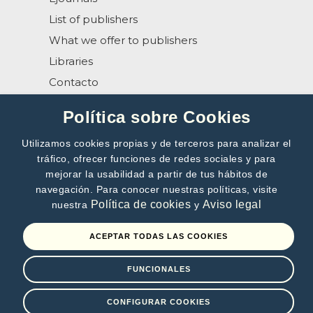
List of publishers
What we offer to publishers
Libraries
Contacto
Help
Política sobre Cookies
Utilizamos cookies propias y de terceros para analizar el
tráfico, ofrecer funciones de redes sociales y para
mejorar la usabilidad a partir de tus hábitos de
navegación. Para conocer nuestras políticas, visite
SUBSCRIBE TO OUR NEWSLETTER
Política de cookies
Aviso legal
nuestra
y
>>
ACEPTAR TODAS LAS COOKIES
By subscribing, you accept our
Privacy Policy
FUNCIONALES
Terms of use
Privacy Policy
Cookies policy
CONFIGURAR COOKIES