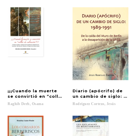
¡¡¡Cuando la muerte
Diario (apócrifo) de
se convirtió en “collar de salvación” !!!
un cambio de siglo: 1989
Raghib
Deeb,
Osama
Rodríguez
Cortezo,
Jesús